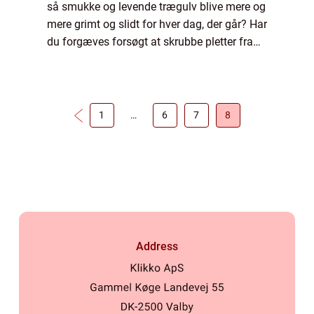
så smukke og levende trægulv blive mere og
mere grimt og slidt for hver dag, der går? Har
du forgæves forsøgt at skrubbe pletter fra
kaffe, te eller rødv...
1
…
6
7
8
Address