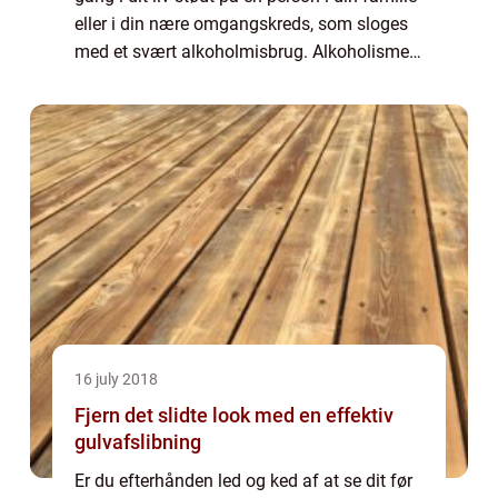
eller i din nære omgangskreds, som sloges
med et svært alkoholmisbrug. Alkoholisme
er nemlig blandt de mest udbredte former
for afh...
16 july 2018
Fjern det slidte look med en effektiv
gulvafslibning
Er du efterhånden led og ked af at se dit før