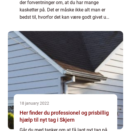
der forventninger om, at du har mange
kasketter på. Det er måske ikke alt man er
bedst til, hvorfor det kan være godt givet ud,
at bruge tiden på det, som skaber mest
værdi for virksomheden ud fra dine kompe...
18 january 2022
Her finder du professionel og prisbillig
hjælp til nyt tag i Skjern
Går du med tanker om at få lagt nyt tag på