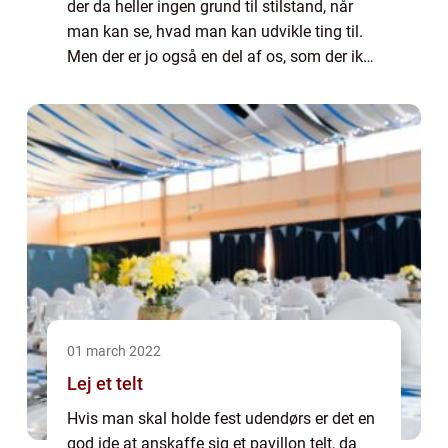
der da heller ingen grund til stilstand, når
man kan se, hvad man kan udvikle ting til.
Men der er jo også en del af os, som der ikke
er helt trygge ved det nye og lige skal se det
an, inden vi kaster os [&...
01 march 2022
Lej et telt
Hvis man skal holde fest udendørs er det en
god ide at anskaffe sig et pavillon telt, da