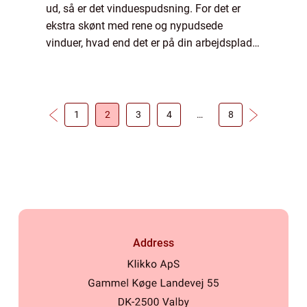
ud, så er det vinduespudsning. For det er
ekstra skønt med rene og nypudsede
vinduer, hvad end det er på din arbejdsplads
eller i din private bolig. Når det så er sagt, så
lad os se på flere gode grunde ti...
1
2
3
4
…
8
Address