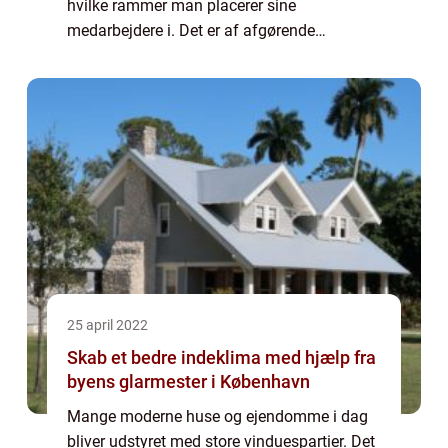
hvilke rammer man placerer sine
medarbejdere i. Det er af afgørende
vigtighed, at man skaber optimale rammer
for mentalt velvære og plads til både
samarbejde o...
25 april 2022
Skab et bedre indeklima med hjælp fra
byens glarmester i København
Mange moderne huse og ejendomme i dag
bliver udstyret med store vinduespartier. Det