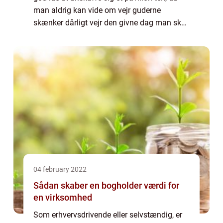
man aldrig kan vide om vejr guderne
skænker dårligt vejr den givne dag man skal
holde festen. Man kan for det meste forudse
vejret men er aldrig en garanti og ka...
04 february 2022
Sådan skaber en bogholder værdi for
en virksomhed
Som erhvervsdrivende eller selvstændig, er