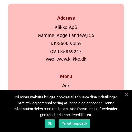
Address
web:
www.klikko.dk
Menu
Ads
About Us
På vores website bruges cookies til at huske dine indstillinger,
Cookies
statistik og personalisering af indhold og annoncer. Denne
information deles med tredjepart. Ved fortsat brug af websiden
Contact
godkender du cookiepolitikken.
Sitemap
Ok
Privatlivspolitik