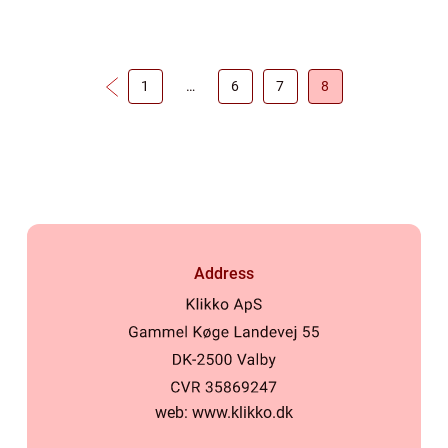
ingefærshot, også kaldet et gingershot.
Ingefær, eller ginger, og de virkni...
1
…
6
7
8
Address
web:
www.klikko.dk