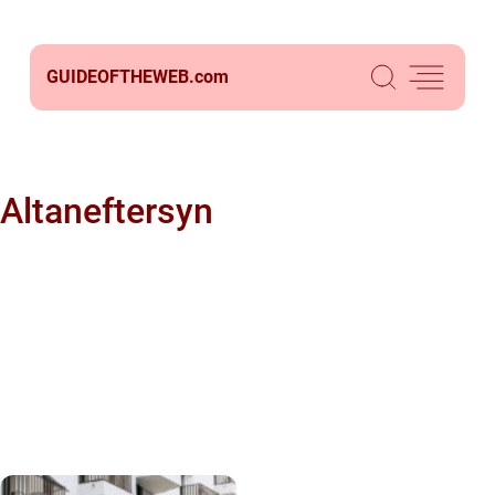
GUIDEOFTHEWEB.
com
Altaneftersyn