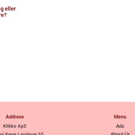
g eller
re?
Address
Menu
Ads
About Us