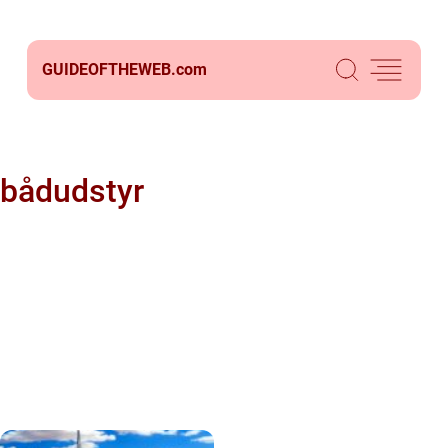
GUIDEOFTHEWEB.
com
bådudstyr