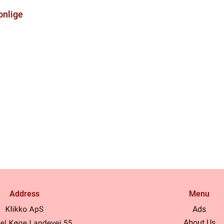
onlige
Address
Menu
Ads
About Us