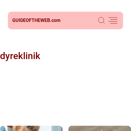
GUIDEOFTHEWEB.
com
dyreklinik