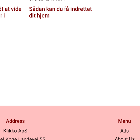
t at vide
Sådan kan du få indrettet
r i
dit hjem
Address
Menu
Ads
About Us