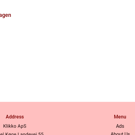
dagen
Address
Menu
Ads
About Us