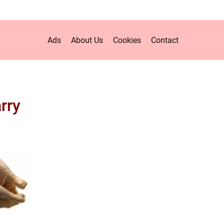
Ads
About Us
Cookies
Contact
arry