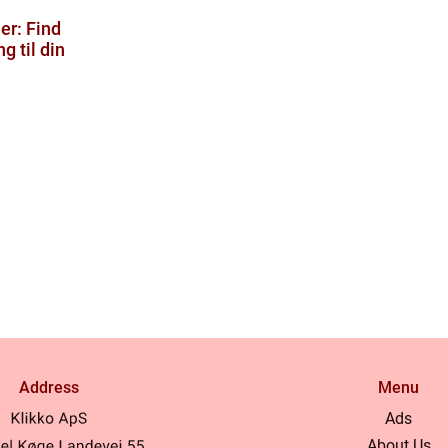
r: Find
g til din
Address
Menu
Ads
About Us