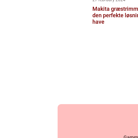
Makita græstrimme
den perfekte løsnin
have