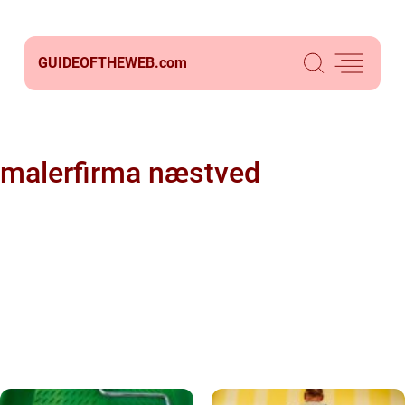
GUIDEOFTHEWEB.
com
malerfirma næstved