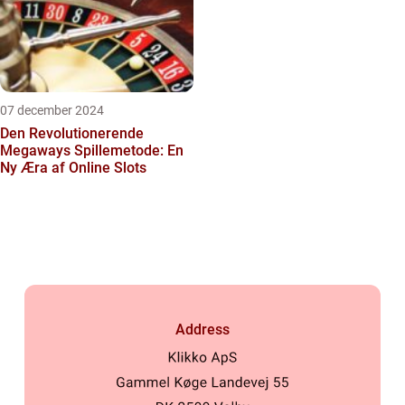
07 december 2024
Den Revolutionerende
Megaways Spillemetode: En
Ny Æra af Online Slots
Address