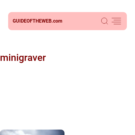
GUIDEOFTHEWEB.
com
minigraver