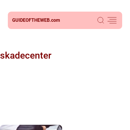
GUIDEOFTHEWEB.
com
skadecenter