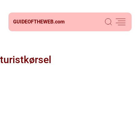
GUIDEOFTHEWEB.
com
turistkørsel