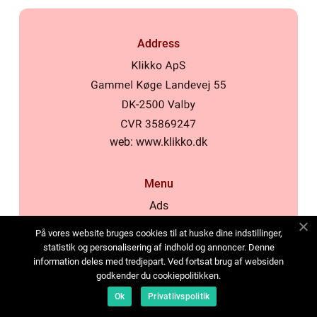
Address
web:
www.klikko.dk
Menu
Ads
About Us
På vores website bruges cookies til at huske dine indstillinger,
Cookies
statistik og personalisering af indhold og annoncer. Denne
information deles med tredjepart. Ved fortsat brug af websiden
Contact
godkender du cookiepolitikken.
Sitemap
Ok
Privatlivspolitik