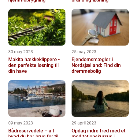
30 may 2023
25 may 2023
Makita hækkeklippere -
Ejendomsmægler i
den perfekte løsning til
Nordsjælland: Find din
din have
drømmebolig
09 may 2023
29 april 2023
Bådreservedele – alt
Opdag indre fred med et
hvad du har brug for til
meditationskursus i