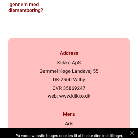
igennem med
diamantboring?
Address
web:
www.klikko.dk
Menu
Ads
About Us
På vores website bruges cookies til at huske dine indstillinger,