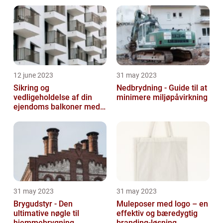
12 june 2023
31 may 2023
Sikring og
Nedbrydning - Guide til at
vedligeholdelse af din
minimere miljøpåvirkning
ejendoms balkoner med
altaneftersyn
31 may 2023
31 may 2023
Brygudstyr - Den
Muleposer med logo – en
ultimative nøgle til
effektiv og bæredygtig
hjemmebrygning
branding-løsning