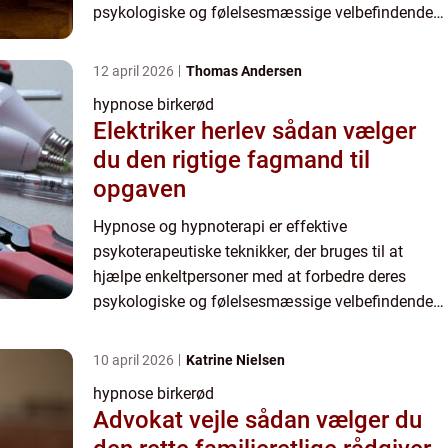
psykologiske og følelsesmæssige velbefindende.
Hypnose er en tilstand af øget fokus og
modtagelighed, hvor klienterne føler...
12 april 2026
Thomas Andersen
hypnose birkerød
Elektriker herlev sådan vælger
du den rigtige fagmand til
opgaven
Hypnose og hypnoterapi er effektive
psykoterapeutiske teknikker, der bruges til at
hjælpe enkeltpersoner med at forbedre deres
psykologiske og følelsesmæssige velbefindende.
Hypnose er en tilstand af øget fokus og
modtagelighed, hvor klienterne føler...
10 april 2026
Katrine Nielsen
hypnose birkerød
Advokat vejle sådan vælger du