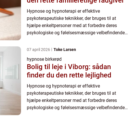
den rette familieretlige rådgiver
Hypnose og hypnoterapi er effektive
psykoterapeutiske teknikker, der bruges til at
hjælpe enkeltpersoner med at forbedre deres
psykologiske og følelsesmæssige velbefindende.
Hypnose er en tilstand af øget fokus og
modtagelighed, hvor klienterne føler...
07 april 2026
Toke Larsen
hypnose birkerød
Bolig til leje i Viborg: sådan
finder du den rette lejlighed
Hypnose og hypnoterapi er effektive
psykoterapeutiske teknikker, der bruges til at
hjælpe enkeltpersoner med at forbedre deres
psykologiske og følelsesmæssige velbefindende.
Hypnose er en tilstand af øget fokus og
modtagelighed, hvor klienterne føler...