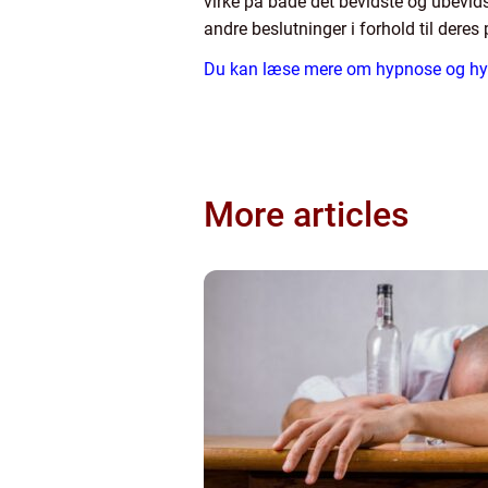
virke på både det bevidste og ubevids
andre beslutninger i forhold til deres
Du kan læse mere om hypnose og hypn
More articles