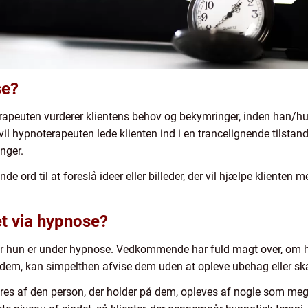
se?
apeuten vurderer klientens behov og bekymringer, inden han/h
il hypnoterapeuten lede klienten ind i en trancelignende tilstan
inger.
de ord til at foreslå ideer eller billeder, der vil hjælpe klienten
et via hypnose?
ller hun er under hypnose. Vedkommende har fuld magt over, om h
ge dem, kan simpelthen afvise dem uden at opleve ubehag eller sk
res af den person, der holder på dem, opleves af nogle som mege