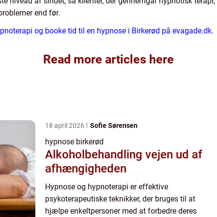
te niveau af sindet, så klienter, der gennemgår hypnotisk terapi,
 problemer end før.
oterapi og booke tid til en hypnose i Birkerød på evagade.dk
.
Read more articles here
18 april 2026
Sofie Sørensen
hypnose birkerød
Alkoholbehandling vejen ud af
afhængigheden
Hypnose og hypnoterapi er effektive
psykoterapeutiske teknikker, der bruges til at
hjælpe enkeltpersoner med at forbedre deres