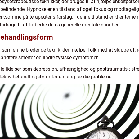
sykoterapeutiske teknikker, der bruges til at hjælpe enkeltpers
efindende. Hypnose er en tilstand af øget fokus og modtagelighe
ksomme på terapeutens forslag. I denne tilstand er klienterne m
idrage til at forbedre deres generelle mentale sundhed.
ehandlingsform
 som en helbredende teknik, der hjælper folk med at slappe af, r
håndtere smerter og lindre fysiske symptomer.
ndle lidelser som depression, afhængighed og posttraumatisk str
fektiv behandlingsform for en lang række problemer.