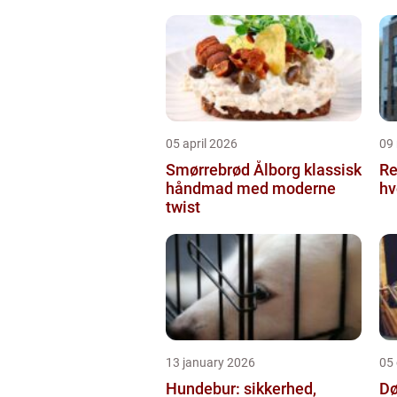
05 april 2026
09
Smørrebrød Ålborg klassisk
Re
håndmad med moderne
hv
twist
13 january 2026
05
Hundebur: sikkerhed,
Dø