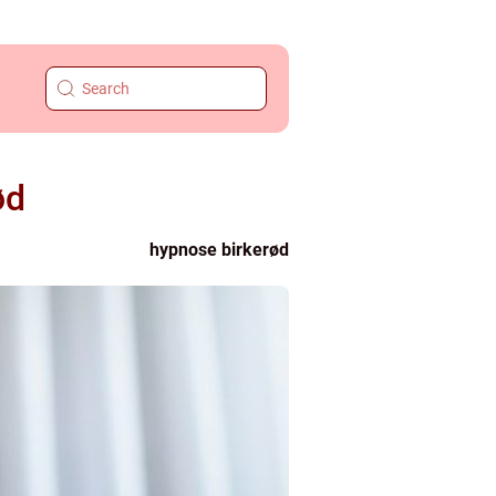
ød
hypnose birkerød