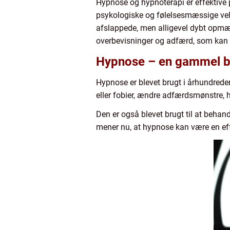
Hypnose og hypnoterapi er effektive p
psykologiske og følelsesmæssige velb
afslappede, men alligevel dybt opmær
overbevisninger og adfærd, som kan b
Hypnose – en gammel b
Hypnose er blevet brugt i århundreder
eller fobier, ændre adfærdsmønstre, 
Den er også blevet brugt til at beha
mener nu, at hypnose kan være en ef