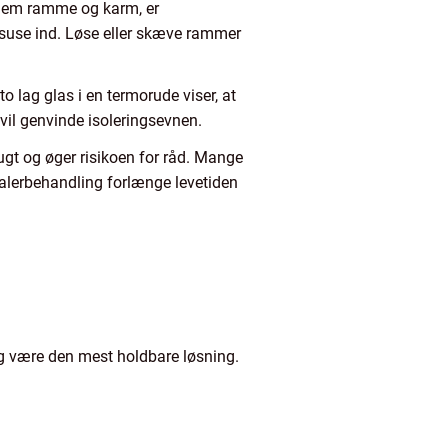
ellem ramme og karm, er
an suse ind. Løse eller skæve rammer
lag glas i en termorude viser, at
 vil genvinde isoleringsevnen.
fugt og øger risikoen for råd. Mange
malerbehandling forlænge levetiden
g være den mest holdbare løsning.