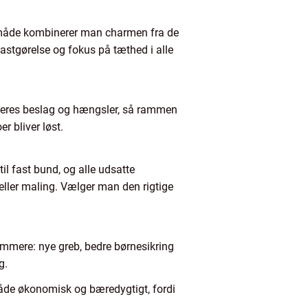
n måde kombinerer man charmen fra de
fastgørelse og fokus på tæthed i alle
usteres beslag og hængsler, så rammen
r bliver løst.
il fast bund, og alle udsatte
eller maling. Vælger man den rigtige
emmere: nye greb, bedre børnesikring
g.
både økonomisk og bæredygtigt, fordi