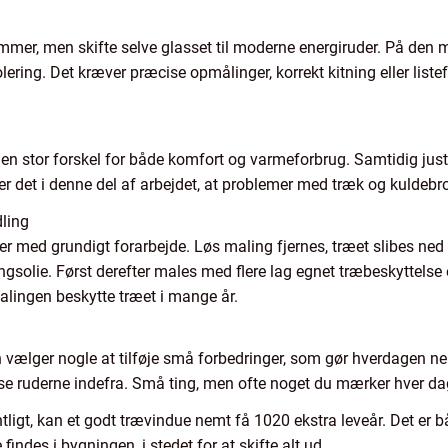
mer, men skifte selve glasset til moderne energiruder. På de
ering. Det kræver præcise opmålinger, korrekt kitning eller liste
re en stor forskel for både komfort og varmeforbrug. Samtidig j
 er det i denne del af arbejdet, at problemer med træk og kuldebroe
ling
r med grundigt forarbejde. Løs maling fjernes, træet slibes ned t
olie. Først derefter males med flere lag egnet træbeskyttelse 
malingen beskytte træet i mange år.
on vælger nogle at tilføje små forbedringer, som gør hverdagen n
pudse ruderne indefra. Små ting, men ofte noget du mærker hver da
tligt, kan et godt trævindue nemt få 1020 ekstra leveår. Det er 
findes i bygningen, i stedet for at skifte alt ud.