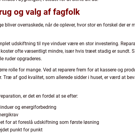
ug og valg af fagfolk
e bliver overraskede, når de oplever, hvor stor en forskel der er
mplet udskiftning til nye vinduer være en stor investering. Repara
 koster ofte væsentligt mindre, især hvis træet stadig er sundt.
le ruder opgraderes.
rre rolle for mange. Ved at reparere frem for at kassere og prod
ræ af god kvalitet, som allerede sidder i huset, er værd at beva
paration, er det en fordel at se efter:
induer og energiforbedring
nergikrav
edet for at foreslå udskiftning som første løsning
ejdet punkt for punkt