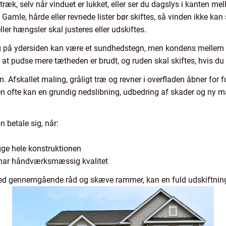
ræk, selv når vinduet er lukket, eller ser du dagslys i kanten m
. Gamle, hårde eller revnede lister bør skiftes, så vinden ikke k
ler hængsler skal justeres eller udskiftes.
g på ydersiden kan være et sundhedstegn, men kondens mellem to 
e at pudse mere tætheden er brudt, og ruden skal skiftes, hvis du
n. Afskallet maling, gråligt træ og revner i overfladen åbner for 
 men ofte kan en grundig nedslibning, udbedring af skader og ny 
 betale sig, når:
gge hele konstruktionen
g har håndværksmæssig kvalitet
med gennemgående råd og skæve rammer, kan en fuld udskiftnin