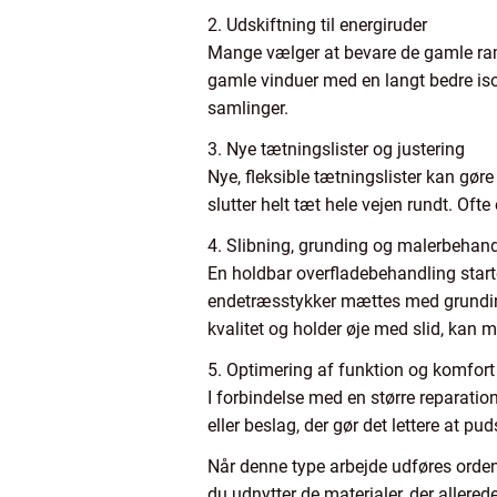
2. Udskiftning til energiruder
Mange vælger at bevare de gamle ram
gamle vinduer med en langt bedre isol
samlinger.
3. Nye tætningslister og justering
Nye, fleksible tætningslister kan gø
slutter helt tæt hele vejen rundt. Ofte
4. Slibning, grunding og malerbehand
En holdbar overfladebehandling starte
endetræsstykker mættes med grundings
kvalitet og holder øje med slid, kan 
5. Optimering af funktion og komfort
I forbindelse med en større reparati
eller beslag, der gør det lettere at 
Når denne type arbejde udføres orden
du udnytter de materialer, der allerede 