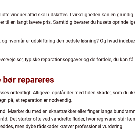
slidte vinduer altid skal udskiftes. I virkeligheden kan en grundig
il en langt lavere pris. Samtidig bevarer du husets oprindelige 
 og hvornår er udskiftning den bedste løsning? Og hvad indebære
ervejelser, typiske reparationsopgaver og de fordele, du kan få 
 bør repareres
ses ordentligt. Alligevel opstår der med tiden skader, som du ikk
egn på, at reparation er nødvendig.
tand. Mærker du med en skruetrækker eller finger langs bundramm
 råd. Det starter ofte ved vandrette flader, hvor regnvand står læ
 reddes, men dybe rådskader kræver professionel vurdering.