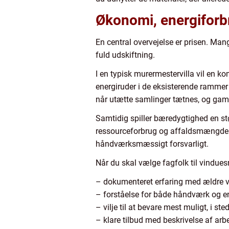
Økonomi, energiforbr
En central overvejelse er prisen. Mang
fuld udskiftning.
I en typisk murermestervilla vil en ko
energiruder i de eksisterende rammer
når utætte samlinger tætnes, og gam
Samtidig spiller bæredygtighed en stø
ressourceforbrug og affaldsmængder. T
håndværksmæssigt forsvarligt.
Når du skal vælge fagfolk til vinduesre
– dokumenteret erfaring med ældre v
– forståelse for både håndværk og e
– vilje til at bevare mest muligt, i st
– klare tilbud med beskrivelse af arb