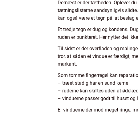
Dernæst er der tætheden. Oplever du t
tætningslisterne sandsynligvis slidte
kan også være et tegn på, at beslag el
Et tredje tegn er dug og kondens. Du
ruden er punkteret. Her nytter det ikk
Til sidst er der overfladen og malinge
tror, at sådan et vindue er færdigt,
markant.
Som tommelfingerregel kan reparation
– træet stadig har en sund kerne
– ruderne kan skiftes uden at ødelæ
– vinduerne passer godt til huset o
Er vinduerne derimod meget ringe, 