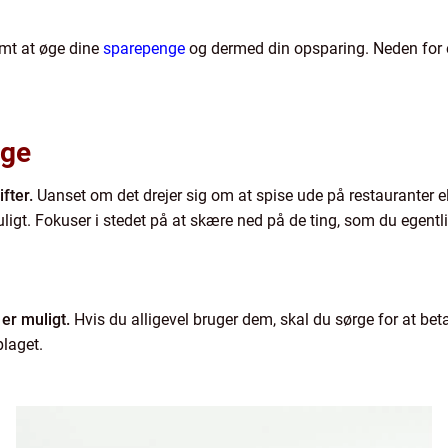
emt at øge dine
sparepenge
og dermed din opsparing. Neden for e
nge
fter.
Uanset om det drejer sig om at spise ude på restauranter el
igt. Fokuser i stedet på at skære ned på de ting, som du egentl
 er muligt.
Hvis du alligevel bruger dem, skal du sørge for at be
plaget.