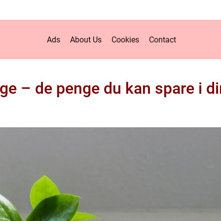
Ads
About Us
Cookies
Contact
e – de penge du kan spare i d