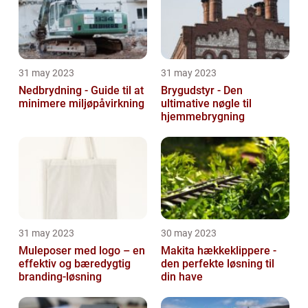
31 may 2023
31 may 2023
Nedbrydning - Guide til at
Brygudstyr - Den
minimere miljøpåvirkning
ultimative nøgle til
hjemmebrygning
31 may 2023
30 may 2023
Muleposer med logo – en
Makita hækkeklippere -
effektiv og bæredygtig
den perfekte løsning til
branding-løsning
din have