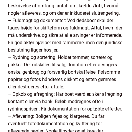
beskrivelse af omfang: antal rum, kælder/loft, hvornår
nøgler afleveres, og om der er inkluderet slutrengøring.
– Fuldmagt og dokumenter: Ved dødsboer skal der
tages højde for skifteform og fuldmagt. Aftal, hvem der
må underskrive, og sikre at alle arvinger er informerede.
En god aktør hjælper med rammerne, men den juridiske
beslutning ligger hos jer.
– Rydning og sortering: Holdet tømmer, sorterer og
pakker. Der udskilles til salg, donation efter arvingers
ønske, genbrug og forsvarlig bortskaffelse. Følsomme
papirer og fotos håndteres diskret og enten gemmes
eller destrueres efter aftale.
– Opkøb og afregning: Har boet værdier, sker afregning
kontant eller via bank. Beløb modregnes ofte i
rydningsprisen. Få dokumentation for opkøbte effekter.
– Aflevering: Boligen fejes og klargøres. Du får
eventuelt fotodokumentation og kvittering for
afleverede nøgler. Nogle tilbyder også køreklar