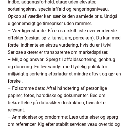
indbo, adgangsforhold, etage uden elevator,
sorteringskrav, specialaffald og rengøringsniveau.
Opkøb af værdier kan sænke den samlede pris. Undgå
uigennemsigtige timepriser uden rammer.
– Værdigenstande: Få en særskilt liste over vurderede
effekter (design, sølv, kunst, ure, porcelæn). Du kan med
fordel indhente en ekstra vurdering, hvis du er i tvivl.
Seriøse aktører er transparente om markedspriser.
– Miljø og ansvar: Spørg til affaldssortering, genbrug
og donering. En leverandør med tydelig politik for
miljørigtig sortering efterlader et mindre aftryk og gør en
forskel.
– Følsomme data: Aftal håndtering af personlige
papirer, fotos, harddiske og dokumenter. Bed om
bekræftelse på datasikker destruktion, hvis det er
relevant.
– Anmeldelser og omdømme: Læs udtalelser og spørg
om referencer. Kig efter stabilt serviceniveau over tid og