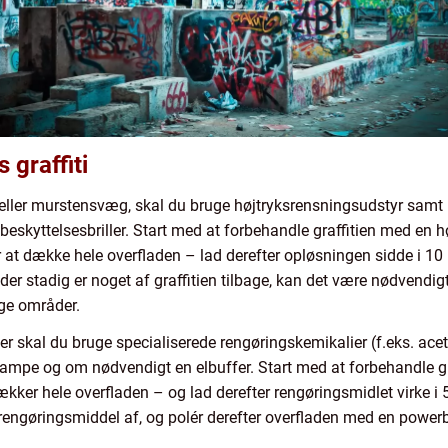
 graffiti
 eller murstensvæg, skal du bruge højtryksrensningsudstyr samt
skyttelsesbriller. Start med at forbehandle graffitien med en h
or at dække hele overfladen – lad derefter opløsningen sidde i 10 
 der stadig er noget af graffitien tilbage, kan det være nødvendi
ige områder.
øjer skal du bruge specialiserede rengøringskemikalier (f.eks. a
vampe og om nødvendigt en elbuffer. Start med at forbehandle g
ækker hele overfladen – og lad derefter rengøringsmidlet virke i 
engøringsmiddel af, og polér derefter overfladen med en powerbuf