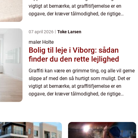
vigtigt at bemærke, at graffitifjernelse er en
opgave, der kræver tålmodighed, de rigtige
materialer og tilstrækkelig tid. Afhængigt af den
type overf...
07 april 2026
Toke Larsen
maler Holte
Bolig til leje i Viborg: sådan
finder du den rette lejlighed
Graffiti kan være en grimme ting, og alle vil gerne
slippe af med den så hurtigt som muligt. Det er
vigtigt at bemærke, at graffitifjernelse er en
opgave, der kræver tålmodighed, de rigtige
materialer og tilstrækkelig tid. Afhængigt af den
type overf...