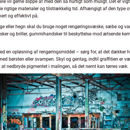
lle vil gerne slippe af med den så hurtigt som muligt. Det er vigti
 rigtige materialer og tilstrækkelig tid. Afhængigt af den type o
kert og effektivt på.
ge eller hegn skal du bruge noget rengøringsvæske, sæbe og vand
er og briller, gummihandsker til beskyttelse mod ætsende kemik
med en opløsning af rengøringsmiddel – sørg for, at det dækker h
 med børsten eller svampen. Skyl og gentag, indtil graffitien er væ
il at nedbryde pigmentet i malingen, så det nemt kan tørres væk.