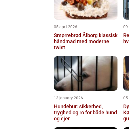
05 april 2026
09
Smørrebrød Ålborg klassisk
Re
håndmad med moderne
hv
twist
13 january 2026
05
Hundebur: sikkerhed,
Dø
tryghed og ro for både hund
Kø
og ejer
gu