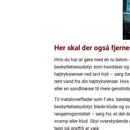
Her skal der også fjernes
Hvis du har at gøre med en ru beton-
beskyttelsesudstyr som handsker og be
højtryksrenser ved lavt tryk – sørg f
rent vand fra din højtryksrenser. Hvis
eller en sandblæser til mere genstrid
Til metaloverflader som f.eks. køret
beskyttelsesudstyr, bløde klude og s
rengøringsmiddel – sørg for, at det d
svamp eller klud. Skyl overskydende r
tegn på graffiti er væk.