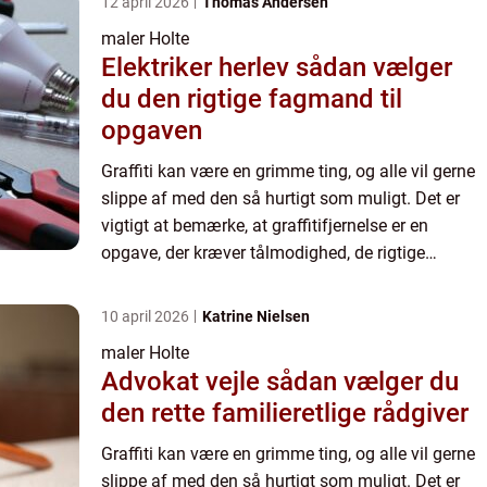
12 april 2026
Thomas Andersen
maler Holte
Elektriker herlev sådan vælger
du den rigtige fagmand til
opgaven
Graffiti kan være en grimme ting, og alle vil gerne
slippe af med den så hurtigt som muligt. Det er
vigtigt at bemærke, at graffitifjernelse er en
opgave, der kræver tålmodighed, de rigtige
materialer og tilstrækkelig tid. Afhængigt af den
type overf...
10 april 2026
Katrine Nielsen
maler Holte
Advokat vejle sådan vælger du
den rette familieretlige rådgiver
Graffiti kan være en grimme ting, og alle vil gerne
slippe af med den så hurtigt som muligt. Det er