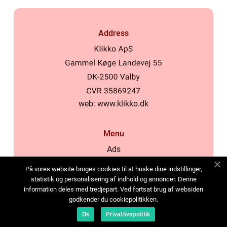
Address
web:
www.klikko.dk
Menu
Ads
About Us
På vores website bruges cookies til at huske dine indstillinger,
Cookies
statistik og personalisering af indhold og annoncer. Denne
information deles med tredjepart. Ved fortsat brug af websiden
Contact
godkender du cookiepolitikken.
Sitemap
Ok
Privatlivspolitik