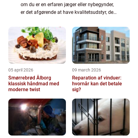
om du er en erfaren jæger eller nybegynder,
er det afgørende at have kvalitetsudstyr, der
kan sikre en sikker og effektiv jagtoplevelse.
Hos Jagt og Vildt fi...
05 april 2026
09 march 2026
Smørrebrød Ålborg
Reparation af vinduer:
klassisk håndmad med
hvornår kan det betale
moderne twist
sig?