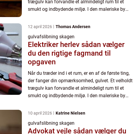
trægulv kan forvandle et almindeligt rum til et
smukt og indbydende miljø. I den maleriske by
Skagen, hvor nat...
12 april 2026
Thomas Andersen
gulvafslibning skagen
Elektriker herlev sådan vælger
du den rigtige fagmand til
opgaven
Når du træder ind i et rum, er en af de første ting,
der fanger din opmærksomhed, gulvet. Et velholdt
trægulv kan forvandle et almindeligt rum til et
smukt og indbydende miljø. I den maleriske by
Skagen, hvor nat...
10 april 2026
Katrine Nielsen
gulvafslibning skagen
Advokat vejle sådan vælger du