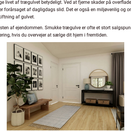
 livet af trægulvet betydeligt. Ved at fjerne skader på overflad
r forårsaget af dagligdags slid. Det er også en miljøvenlig og 
tning af gulvet.
æksten af ejendommen. Smukke trægulve er ofte et stort salgspu
ring, hvis du overvejer at sælge dit hjem i fremtiden.