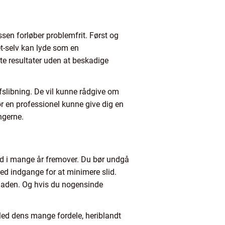
essen forløber problemfrit. Først og
et-selv kan lyde som en
te resultater uden at beskadige
afslibning. De vil kunne rådgive om
ør en professionel kunne give dig en
ngerne.
dt ud i mange år fremover. Du bør undgå
ed indgange for at minimere slid.
fladen. Og hvis du nogensinde
 Med dens mange fordele, heriblandt