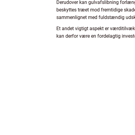
Derudover kan gulvafslibning forlænge
beskyttes træet mod fremtidige skade
sammenlignet med fuldstændig udskif
Et andet vigtigt aspekt er værditilv
kan derfor være en fordelagtig investe