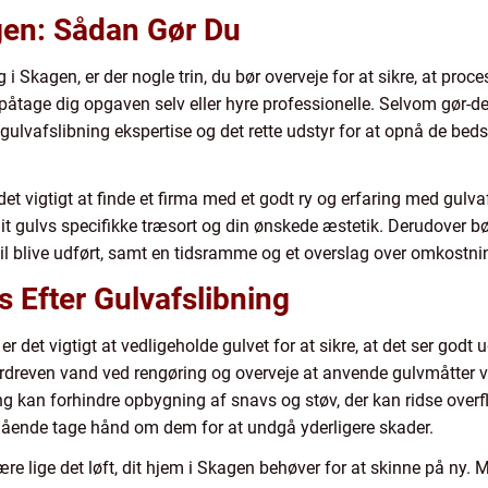
gen: Sådan Gør Du
 i Skagen, er der nogle trin, du bør overveje for at sikre, at proc
påtage dig opgaven selv eller hyre professionelle. Selvom gør-d
ulvafslibning ekspertise og det rette udstyr for at opnå de beds
det vigtigt at finde et firma med et godt ry og erfaring med gulv
it gulvs specifikke træsort og din ønskede æstetik. Derudover b
 vil blive udført, samt en tidsramme og et overslag over omkostni
s Efter Gulvafslibning
, er det vigtigt at vedligeholde gulvet for at sikre, at det ser go
erdreven vand ved rengøring og overveje at anvende gulvmåtter v
g kan forhindre opbygning af snavs og støv, der kan ridse over
ående tage hånd om dem for at undgå yderligere skader.
re lige det løft, dit hjem i Skagen behøver for at skinne på ny.