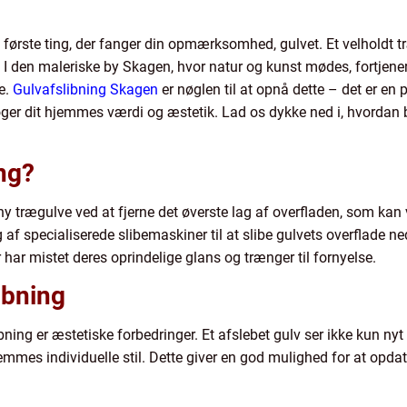
de første ting, der fanger din opmærksomhed, gulvet. Et velholdt 
 I den maleriske by Skagen, hvor natur og kunst mødes, fortjener 
e.
Gulvafslibning Skagen
er nøglen til at opnå dette – det er en pr
øger dit hjemmes værdi og æstetik. Lad os dykke ned i, hvordan 
ng?
ny trægulve ved at fjerne det øverste lag af overfladen, som kan væ
 af specialiserede slibemaskiner til at slibe gulvets overflade ned
 har mistet deres oprindelige glans og trænger til fornyelse.
ibning
bning er æstetiske forbedringer. Et afslebet gulv ser ikke kun ny
hjemmes individuelle stil. Dette giver en god mulighed for at op