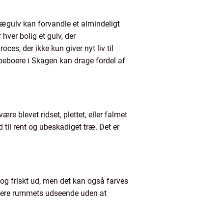
trægulv kan forvandle et almindeligt
hver bolig et gulv, der
oces, der ikke kun giver nyt liv til
beboere i Skagen kan drage fordel af
re blevet ridset, plettet, eller falmet
 til rent og ubeskadiget træ. Det er
t og friskt ud, men det kan også farves
datere rummets udseende uden at