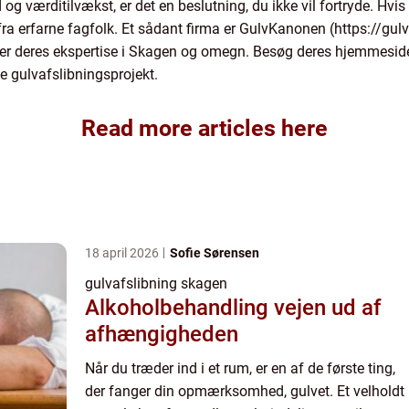
og værditilvækst, er det en beslutning, du ikke vil fortryde. Hvis du
 fra erfarne fagfolk. Et sådant firma er GulvKanonen (https://gu
der deres ekspertise i Skagen og omegn. Besøg deres hjemmeside 
kke gulvafslibningsprojekt.
Read more articles here
18 april 2026
Sofie Sørensen
gulvafslibning skagen
Alkoholbehandling vejen ud af
afhængigheden
Når du træder ind i et rum, er en af de første ting,
der fanger din opmærksomhed, gulvet. Et velholdt