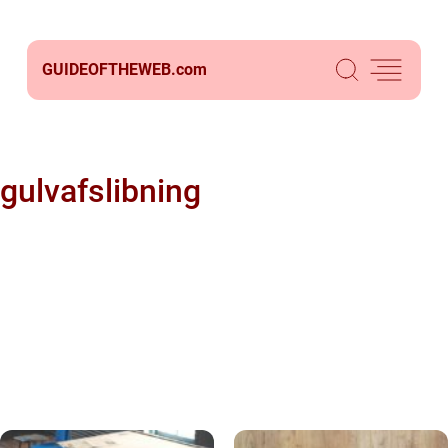
GUIDEOFTHEWEB.
com
gulvafslibning