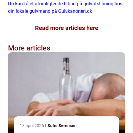
Du kan få et uforpligtende tilbud på gulvafslibning hos
din lokale gulvmand på Gulvkanonen.dk
Read more articles here
More articles
18 april 2026
Sofie Sørensen