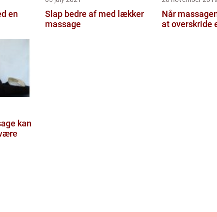
ed en
Slap bedre af med lækker
Når massagen
massage
at overskride
sage kan
lvære