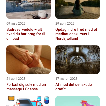
09 may 2023
29 april 2023
Bådreservedele – alt
Opdag indre fred med et
hvad du har brug for til
meditationskursus i
din båd
Nordsjælland
21 april 2023
17 march 2023
Forkæl dig selv med en
Af med det uønskede
massage i Odense
graffiti