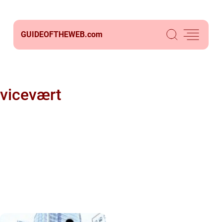
GUIDEOFTHEWEB.
com
vicevært