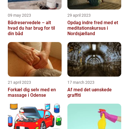
09 may 2023
29 april 2023
Bådreservedele – alt
Opdag indre fred med et
hvad du har brug for til
meditationskursus i
din båd
Nordsjælland
21 april 2023
17 march 2023
Forkæl dig selv med en
Af med det uønskede
massage i Odense
graffiti