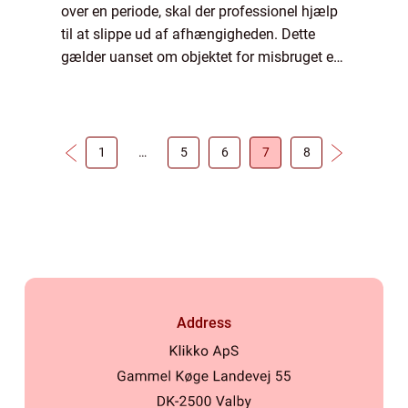
over en periode, skal der professionel hjælp
til at slippe ud af afhængigheden. Dette
gælder uanset om objektet for misbruget er
hårde, narkotiske stoffer så som...
1
…
5
6
7
8
Address