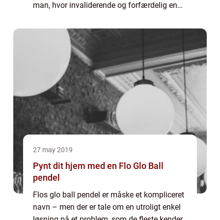
man, hvor invaliderende og forfærdelig en
sygdom, stress er. Stress er en gansk...
27 may 2019
Pynt dit hjem med en Flo Glo Ball
pendel
Flos glo ball pendel er måske et kompliceret
navn – men der er tale om en utroligt enkel
løsning på et problem, som de fleste kender.