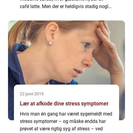
café latte. Men der er heldigvis stadig nogle
af de gode åndehuller tilbage, hvor du kan
komme...
22 june 2019
Lær at afkode dine stress symptomer
Hvis man én gang har været sygemeldt med
stress symptomer – og måske endda har
prøvet at være rigtig syg af stress – ved