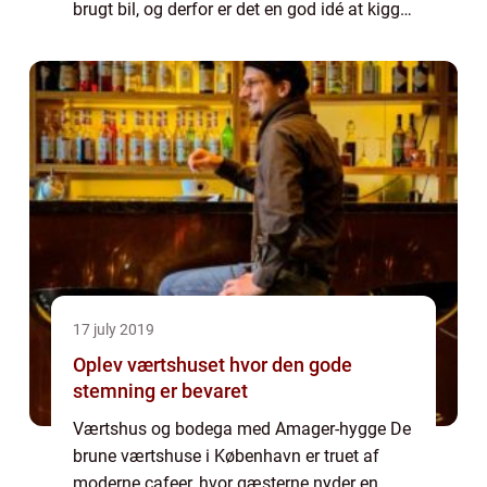
brugt bil, og derfor er det en god idé at kigge
på en lækker bil,...
17 july 2019
Oplev værtshuset hvor den gode
stemning er bevaret
Værtshus og bodega med Amager-hygge De
brune værtshuse i København er truet af
moderne cafeer, hvor gæsterne nyder en