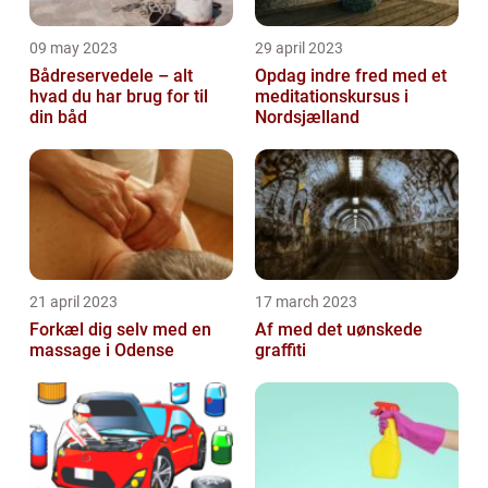
09 may 2023
29 april 2023
Bådreservedele – alt
Opdag indre fred med et
hvad du har brug for til
meditationskursus i
din båd
Nordsjælland
21 april 2023
17 march 2023
Forkæl dig selv med en
Af med det uønskede
massage i Odense
graffiti