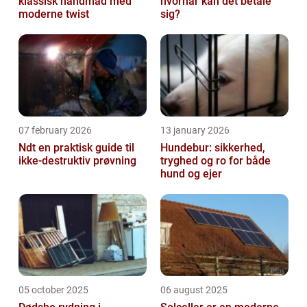
klassisk håndmad med
hvornår kan det betale
moderne twist
sig?
07 february 2026
13 january 2026
Ndt en praktisk guide til
Hundebur: sikkerhed,
ikke-destruktiv prøvning
tryghed og ro for både
hund og ejer
05 october 2025
06 august 2025