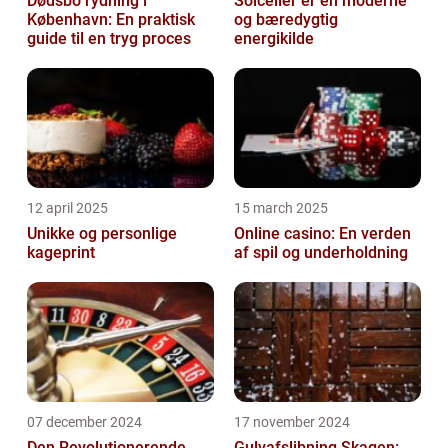
Dødsbo rydning i
Solceller er en moderne
København: En praktisk
og bæredygtig
guide til en tryg proces
energikilde
12 april 2025
15 march 2025
Unikke og personlige
Online casino: En verden
kageprint
af spil og underholdning
07 december 2024
17 november 2024
Den Revolutionerende
Gulvafslibning Skagen: