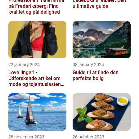
Professionelt malerfirma
Ladeboks til elbiler: Den
på Frederiksberg: Find
ultimative guide
kvalitet og pålidelighed
22 january 2024
08 january 2024
Love lingeri -
Guide til at finde den
Udforskende artikel om
perfekte bolig
mode og tøjentusiastens
passion for lingeri
28 november 2023
26 october 2023