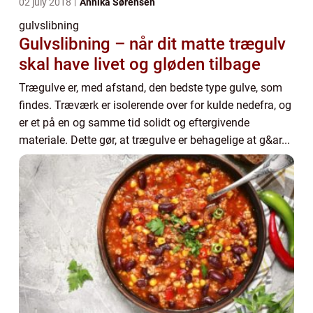
02 july 2018
Annika Sørensen
gulvslibning
Gulvslibning – når dit matte trægulv
skal have livet og gløden tilbage
Trægulve er, med afstand, den bedste type gulve, som
findes. Træværk er isolerende over for kulde nedefra, og
er et på en og samme tid solidt og eftergivende
materiale. Dette gør, at trægulve er behagelige at g&ar...