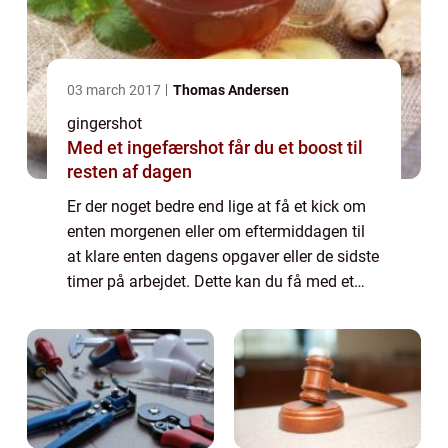
03 march 2017
Thomas Andersen
gingershot
Med et ingefærshot får du et boost til
resten af dagen
Er der noget bedre end lige at få et kick om
enten morgenen eller om eftermiddagen til
at klare enten dagens opgaver eller de sidste
timer på arbejdet. Dette kan du få med et
ingefærshot, også kaldet et gingershot.
Ingefær, eller ginger, og de virkni...