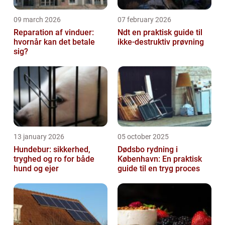
09 march 2026
07 february 2026
Reparation af vinduer:
Ndt en praktisk guide til
hvornår kan det betale
ikke-destruktiv prøvning
sig?
13 january 2026
05 october 2025
Hundebur: sikkerhed,
Dødsbo rydning i
tryghed og ro for både
København: En praktisk
hund og ejer
guide til en tryg proces