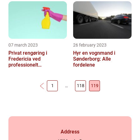
07 march 2023
26 february 2023
Privat rengøring i
Hyr en vognmand i
Fredericia ved
Sønderborg: Alle
professionelt
fordelene
rengøringsfirma
1
…
118
119
Address