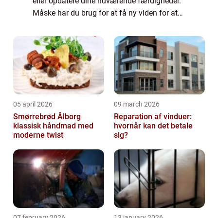
eller opdatere dine nuværende færdigheder.
Måske har du brug for at få ny viden for at
komme højere op på karrierestigen. Eller
måske er du bare på udkig efter en ny u...
05 april 2026
09 march 2026
Smørrebrød Ålborg
Reparation af vinduer:
klassisk håndmad med
hvornår kan det betale
moderne twist
sig?
07 february 2026
13 january 2026