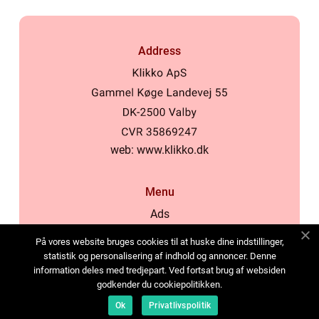
Address
web:
www.klikko.dk
Menu
Ads
About Us
På vores website bruges cookies til at huske dine indstillinger,
Cookies
statistik og personalisering af indhold og annoncer. Denne
information deles med tredjepart. Ved fortsat brug af websiden
Contact
godkender du cookiepolitikken.
Sitemap
Ok
Privatlivspolitik