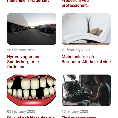
mekaniker i Haderslev
Fredericia ved
professionelt
rengøringsfirma
26 february 2023
21 february 2023
Hyr en vognmand i
Møbelpolstrer på
Sønderborg: Alle
Bornholm: Alt du skal vide
fordelene
08 february 2023
13 january 2023