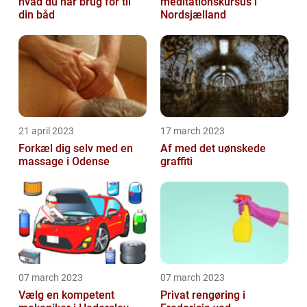
hvad du har brug for til
meditationskursus i
din båd
Nordsjælland
21 april 2023
17 march 2023
Forkæl dig selv med en
Af med det uønskede
massage i Odense
graffiti
07 march 2023
07 march 2023
Vælg en kompetent
Privat rengøring i