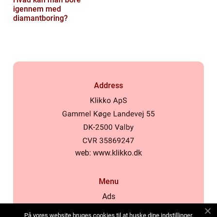
igennem med
diamantboring?
Address
web:
www.klikko.dk
Menu
Ads
About Us
På vores website bruges cookies til at huske dine indstillinger,