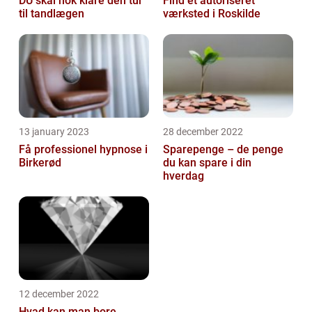
DU skal nok klare den tur
Find et autoriseret
til tandlægen
værksted i Roskilde
13 january 2023
28 december 2022
Få professionel hypnose i
Sparepenge – de penge
Birkerød
du kan spare i din
hverdag
12 december 2022
Hvad kan man bore