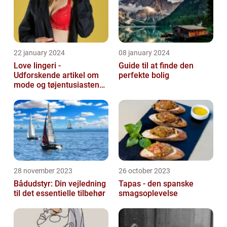
22 january 2024
08 january 2024
Love lingeri -
Guide til at finde den
Udforskende artikel om
perfekte bolig
mode og tøjentusiastens
passion for lingeri
28 november 2023
26 october 2023
Bådudstyr: Din vejledning
Tapas - den spanske
til det essentielle tilbehør
smagsoplevelse