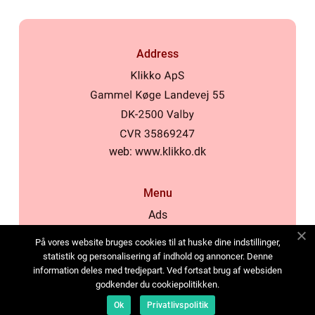
Address
web:
www.klikko.dk
Menu
Ads
About Us
På vores website bruges cookies til at huske dine indstillinger,
Cookies
statistik og personalisering af indhold og annoncer. Denne
information deles med tredjepart. Ved fortsat brug af websiden
Contact
godkender du cookiepolitikken.
Sitemap
Ok
Privatlivspolitik