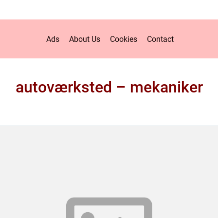
Ads
About Us
Cookies
Contact
autoværksted – mekaniker