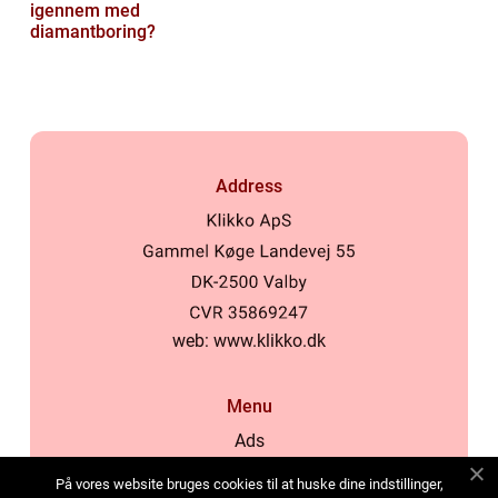
igennem med
diamantboring?
Address
web:
www.klikko.dk
Menu
Ads
About Us
På vores website bruges cookies til at huske dine indstillinger,