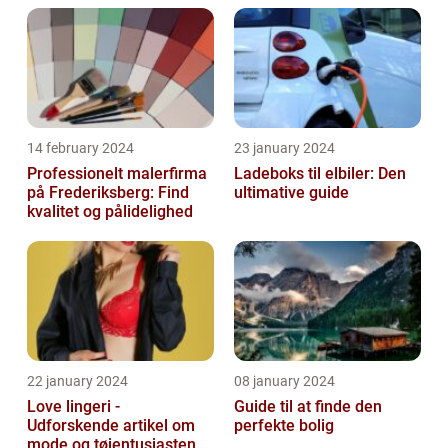
14 february 2024
23 january 2024
Professionelt malerfirma
Ladeboks til elbiler: Den
på Frederiksberg: Find
ultimative guide
kvalitet og pålidelighed
22 january 2024
08 january 2024
Love lingeri -
Guide til at finde den
Udforskende artikel om
perfekte bolig
mode og tøjentusiastens