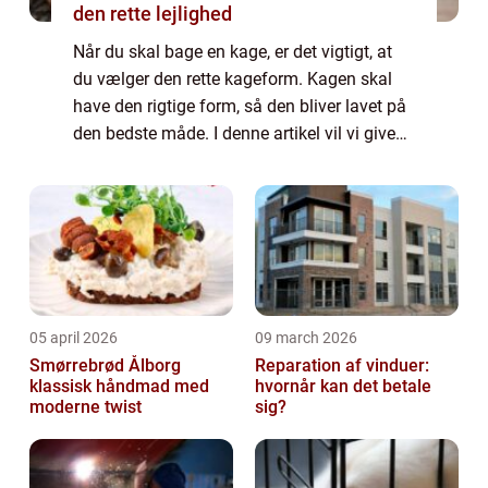
den rette lejlighed
Når du skal bage en kage, er det vigtigt, at
du vælger den rette kageform. Kagen skal
have den rigtige form, så den bliver lavet på
den bedste måde. I denne artikel vil vi give
dig et par gode råd til, hvordan du finder den
perfekte kageform. Vi vil ...
05 april 2026
09 march 2026
Smørrebrød Ålborg
Reparation af vinduer:
klassisk håndmad med
hvornår kan det betale
moderne twist
sig?