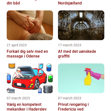
din båd
Nordsjælland
21 april 2023
17 march 2023
Forkæl dig selv med en
Af med det uønskede
massage i Odense
graffiti
07 march 2023
07 march 2023
Vælg en kompetent
Privat rengøring i
mekaniker i Haderslev
Fredericia ved