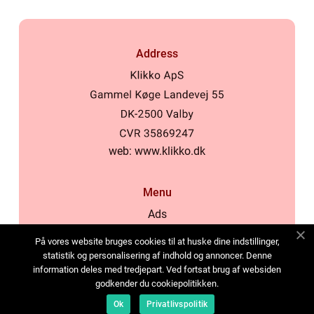
Address
web:
www.klikko.dk
Menu
Ads
About Us
På vores website bruges cookies til at huske dine indstillinger,
Cookies
statistik og personalisering af indhold og annoncer. Denne
information deles med tredjepart. Ved fortsat brug af websiden
Contact
godkender du cookiepolitikken.
Sitemap
Ok
Privatlivspolitik