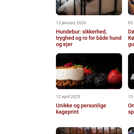
13 january 2026
05
Hundebur: sikkerhed,
Dø
tryghed og ro for både hund
Kø
og ejer
gu
12 april 2025
15
Unikke og personlige
On
kageprint
sp