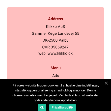
Address
web:
www.klikko.dk
Menu
Ads
About Us
På vores website bruges cookies til at huske dine indstillinger,
Cookies
statistik og personalisering af indhold og annoncer. Denne
information deles med tredjepart. Ved fortsat brug af websiden
Contact
godkender du cookiepolitikken.
Sitemap
Ok
Privatlivspolitik