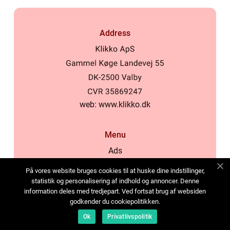
Address
web:
www.klikko.dk
Menu
Ads
About Us
På vores website bruges cookies til at huske dine indstillinger,
Cookies
statistik og personalisering af indhold og annoncer. Denne
information deles med tredjepart. Ved fortsat brug af websiden
Contact
godkender du cookiepolitikken.
Sitemap
Ok
Privatlivspolitik