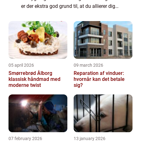
er der ekstra god grund til, at du allierer dig
med en tømrer i Odense. Derfor skal du
samarbejde med en tømrer i Odense Få
inpu...
05 april 2026
09 march 2026
Smørrebrød Ålborg
Reparation af vinduer:
klassisk håndmad med
hvornår kan det betale
moderne twist
sig?
07 february 2026
13 january 2026