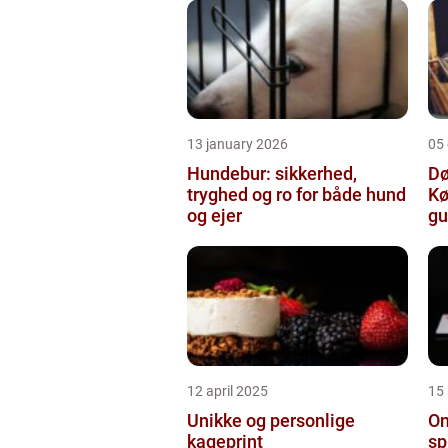
13 january 2026
05
Hundebur: sikkerhed,
Dø
tryghed og ro for både hund
Kø
og ejer
gu
12 april 2025
15
Unikke og personlige
On
kageprint
sp