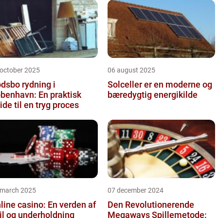
 october 2025
06 august 2025
dsbo rydning i
Solceller er en moderne og
benhavn: En praktisk
bæredygtig energikilde
ide til en tryg proces
 march 2025
07 december 2024
line casino: En verden af
Den Revolutionerende
il og underholdning
Megaways Spillemetode: