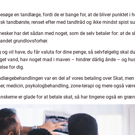
søge en tandlæge, fordi de er bange for, at de bliver punktet i ho
sk tandbørste, renset efter med tandtråd og ikke mindst spist su
esker har det sådan med noget, som de selv betaler for: at de skal
t andet grundlovsforhør.
ig og vil have, du får valuta for dine penge, så selvfølgelig ska
oget vand, hav noget mad i maven – hindrer dårlig ånde – og hus
lse for dig.
andlægebehandlingen var en del af vores betaling over Skat, men 
r, medicin, psykologbehandling, zone-terapi og mere også være
danskerne er glade for at betale skat, så har tingene også en græn