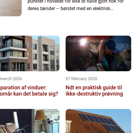
punktet i hovedet for ikke at have gjort nok for
deres tænder – børstet med en elektrisk
tandbørste, renset efter ...
 march 2026
07 february 2026
paration af vinduer:
Ndt en praktisk guide til
ornår kan det betale sig?
ikke-destruktiv prøvning