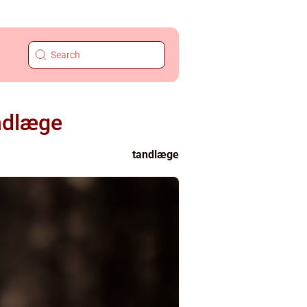
andlæge
tandlæge