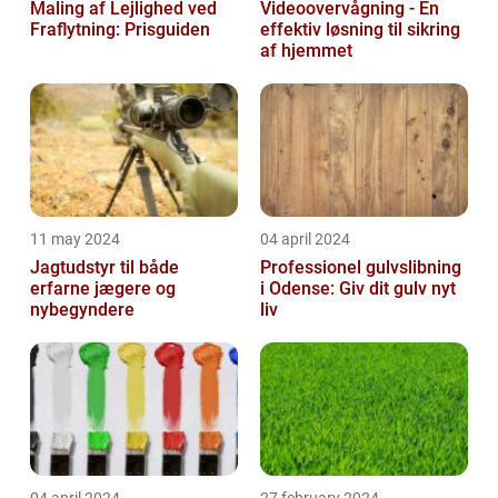
Maling af Lejlighed ved
Videoovervågning - En
Fraflytning: Prisguiden
effektiv løsning til sikring
af hjemmet
11 may 2024
04 april 2024
Jagtudstyr til både
Professionel gulvslibning
erfarne jægere og
i Odense: Giv dit gulv nyt
nybegyndere
liv
04 april 2024
27 february 2024