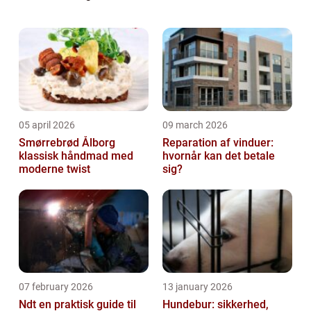
derfor også blive lidt svært at finde frem til
lige...
05 april 2026
09 march 2026
Smørrebrød Ålborg
Reparation af vinduer:
klassisk håndmad med
hvornår kan det betale
moderne twist
sig?
07 february 2026
13 january 2026
Ndt en praktisk guide til
Hundebur: sikkerhed,