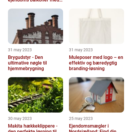
altaneftersyn
31 may 2023
31 may 2023
Brygudstyr - Den
Muleposer med logo – en
ultimative nøgle til
effektiv og bæredygtig
hjemmebrygning
branding-løsning
30 may 2023
25 may 2023
Makita hækkeklippere -
Ejendomsmægler i
den perfekte løsning til
Nordsjælland: Find din